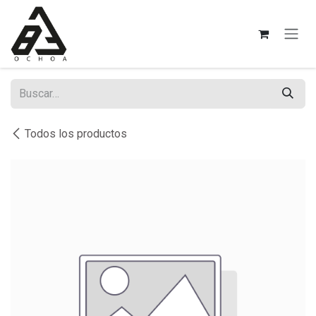
Ir al contenido
Todos los productos