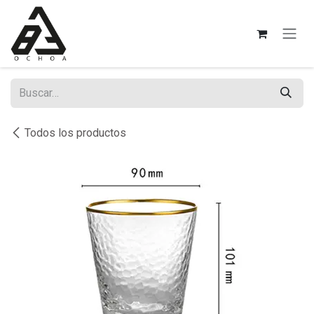
Ir al contenido
Todos los productos