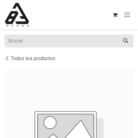
Ir al contenido
Todos los productos