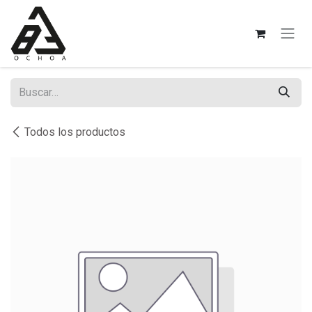
Ir al contenido
Todos los productos