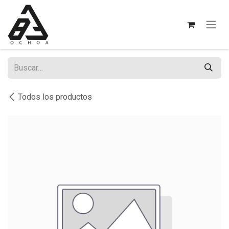
Ir al contenido
Todos los productos