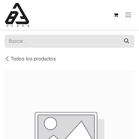
Ir al contenido
Todos los productos