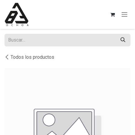
Ir al contenido
Todos los productos