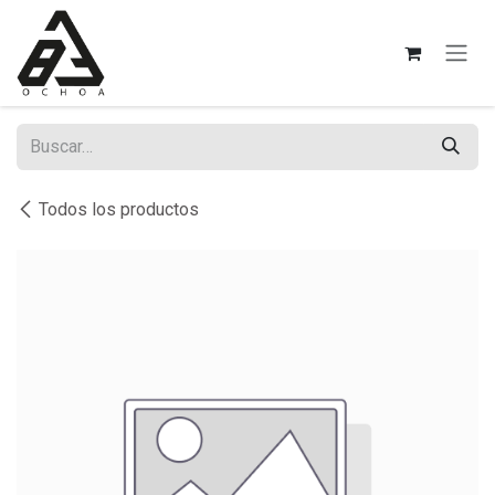
Ir al contenido
Todos los productos