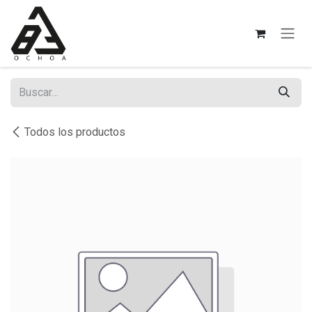
Ir al contenido
Todos los productos