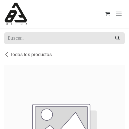
Ir al contenido
Todos los productos