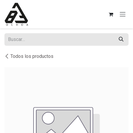
Ir al contenido
Todos los productos