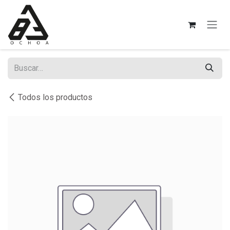
Ir al contenido
Todos los productos