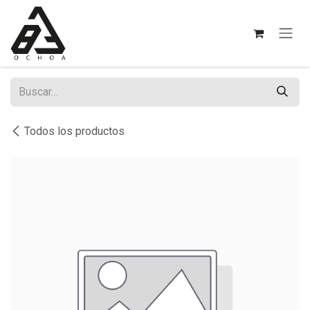
Ir al contenido
Todos los productos