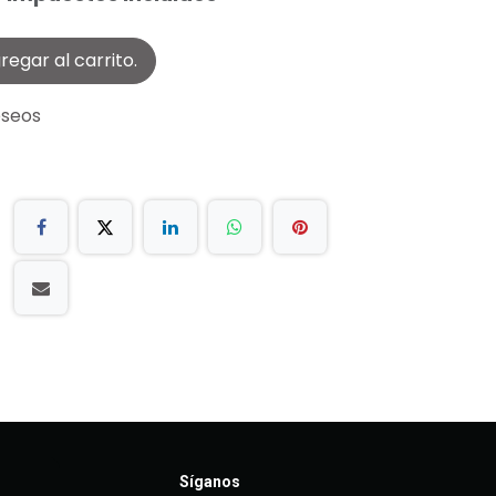
egar al carrito.
eseos
Síganos