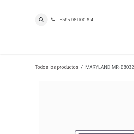
Ir al contenido
+595 981 100 614
Todos los productos
MARYLAND MR-B8032 