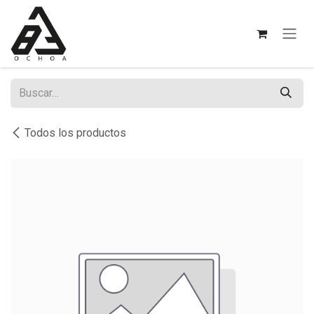
Ir al contenido
Todos los productos