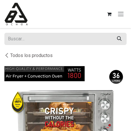
Ir al contenido
Todos los productos