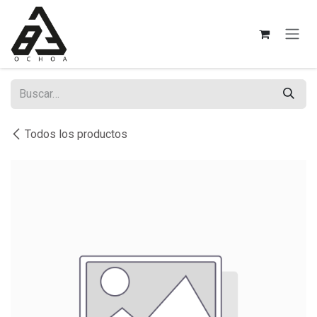
Ir al contenido
Todos los productos