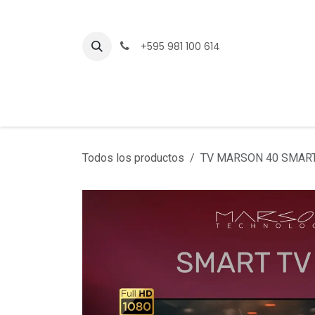
Ir al contenido
+595 981 100 614
Todos los productos
TV MARSON 40 SMART