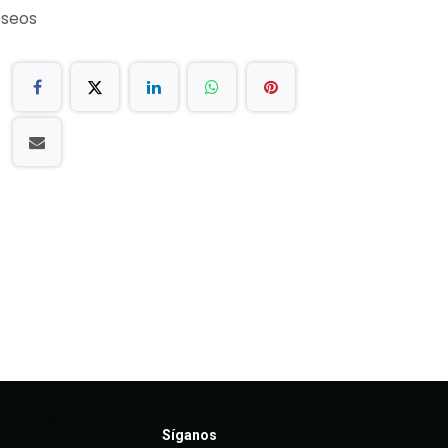
eseos
Síganos