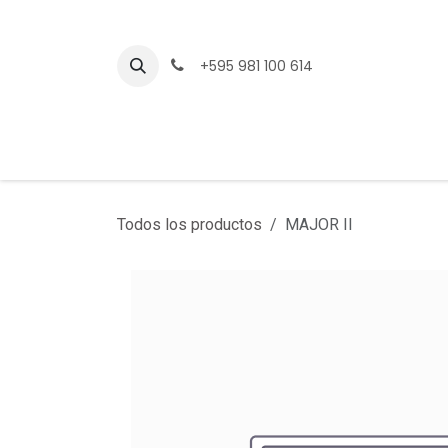
Ir al contenido
+595 981 100 614
Todos los productos
MAJOR II