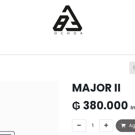
Inicio
Tienda
Sobre nosotros
Contáctanos
MAJOR II
₲
380.000
I
Agr