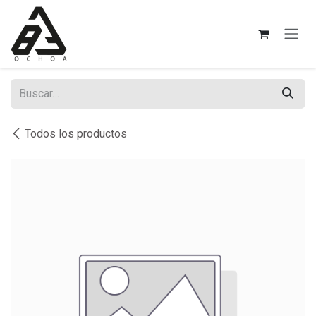
Ir al contenido
Todos los productos