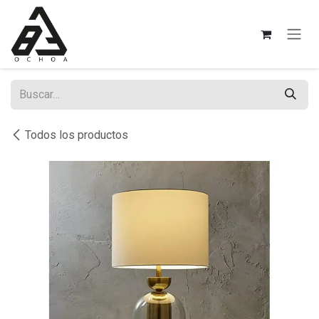
Ir al contenido
Todos los productos