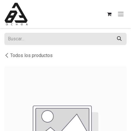
Ir al contenido
Todos los productos