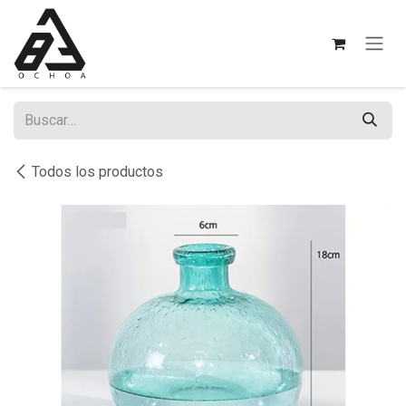
Ir al contenido
Todos los productos