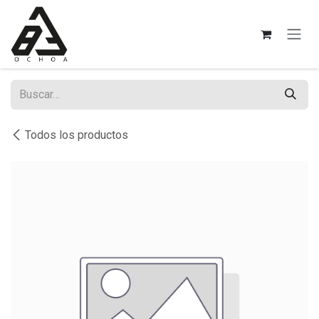
Ir al contenido
Todos los productos