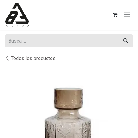
Ir al contenido
Todos los productos