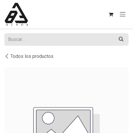
Ir al contenido
Todos los productos