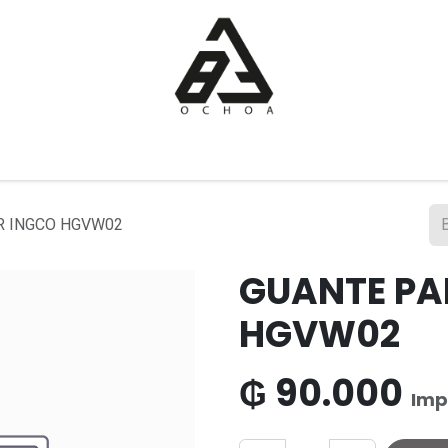
Inicio
Tienda
Sobre nosotros
Contáctanos
R INGCO HGVW02
GUANTE PA
HGVW02
₲
90.000
Imp