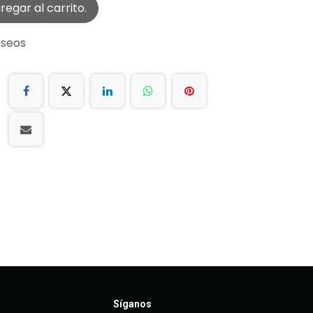
egar al carrito.
eseos
Síganos