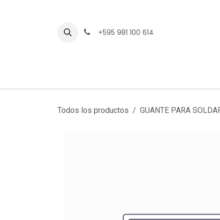
Ir al contenido
+595 981 100 614
Todos los productos
GUANTE PARA SOLDA