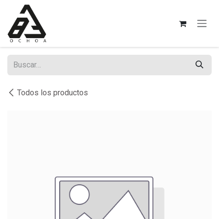
Ir al contenido
Todos los productos