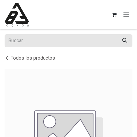
Ir al contenido
Todos los productos