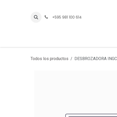
Ir al contenido
+595 981 100 614
Todos los productos
DESBROZADORA INGC