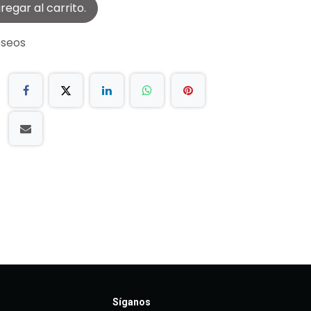
egar al carrito.
eseos
Síganos