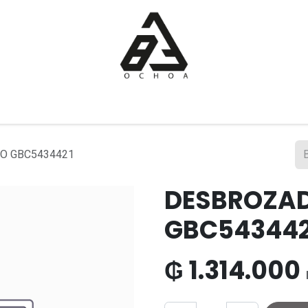
Inicio
Tienda
Sobre nosotros
Contáctanos
O GBC5434421
DESBROZA
GBC543442
₲
1.314.000