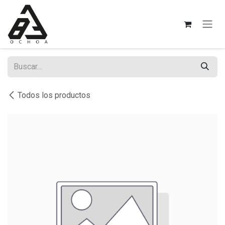
Ir al contenido
Todos los productos