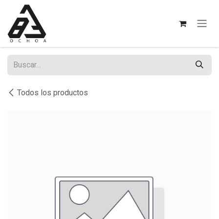
Ir al contenido
Todos los productos