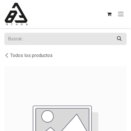
Ir al contenido
Todos los productos