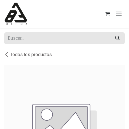
Ir al contenido
Todos los productos