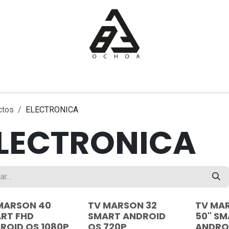
Inicio
Tienda
Sobre nosotros
Contáctanos
ctos
ELECTRONICA
LECTRONICA
MARSON 40
TV MARSON 32
TV MA
RT FHD
SMART ANDROID
50" S
ROID OS 1080P
OS 720P
ANDRO