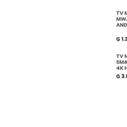
TV 
MWA
AND
₲
1.
TV 
SMA
4K 
₲
3