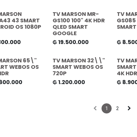
MARSON
TV MARSON MR-
TV MA
43 43 SMART
GS100 100" 4K HDR
GS085 
ROID OS 1080P
QLED SMART
SMART
GOOGLE
300.000
₲
19.500.000
₲
8.50
MARSON 65\"
TV MARSON 32\\"
TV MA
RT WEBOS OS
SMART WEBOS OS
SMART
HDR
720P
4K HD
.800.000
₲
1.200.000
₲
8.90
1
2