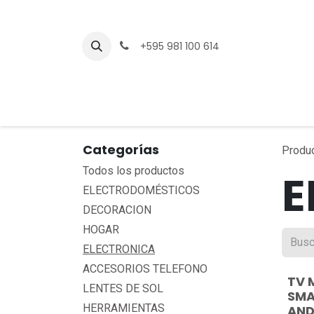
Ir al contenido
+595 981 100 614
Categorías
Produ
Todos los productos
E
ELECTRODOMÉSTICOS
DECORACION
HOGAR
ELECTRONICA
ACCESORIOS TELEFONO
TV 
LENTES DE SOL
SMA
HERRAMIENTAS
AND