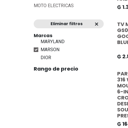
MOTO ELECTRICAS
₲
1.
TV 
Eliminar filtros
GS0
Marcas
GOO
BLU
MARYLAND
MARSON
₲
2
DIOR
Rango de precio
PAR
316
MOU
6-I
CRO
DES
SOU
PRE
₲
1