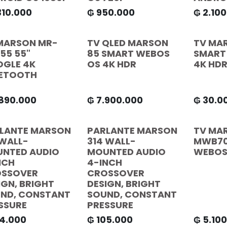
310.000
₲
950.000
₲
2.10
MARSON MR-
TV QLED MARSON
TV MAR
55 55"
85 SMART WEBOS
SMART
GLE 4K
OS 4K HDR
4K HD
ETOOTH
.890.000
₲
7.900.000
₲
30.0
LANTE MARSON
PARLANTE MARSON
TV MA
 WALL-
314 WALL-
MWB70
NTED AUDIO
MOUNTED AUDIO
WEBOS
NCH
4-INCH
SSOVER
CROSSOVER
IGN, BRIGHT
DESIGN, BRIGHT
ND, CONSTANT
SOUND, CONSTANT
SSURE
PRESSURE
64.000
₲
105.000
₲
5.10