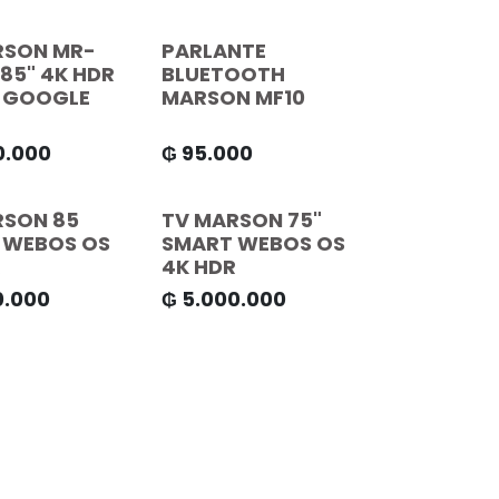
RSON MR-
PARLANTE
85" 4K HDR
BLUETOOTH
 GOOGLE
MARSON MF10
0.000
₲
95.000
RSON 85
TV MARSON 75"
 WEBOS OS
SMART WEBOS OS
R
4K HDR
0.000
₲
5.000.000