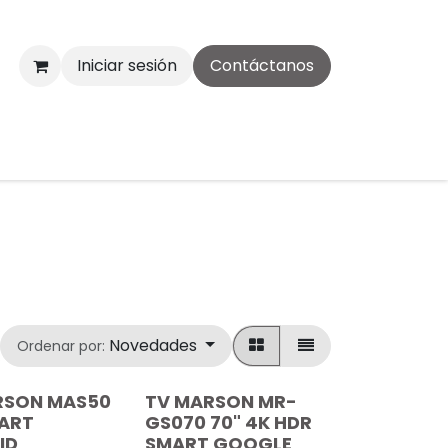
Iniciar sesión
Contáctanos
Novedades
Ordenar por:
RSON MAS50
TV MARSON MR-
MART
GS070 70" 4K HDR
ID
SMART GOOGLE