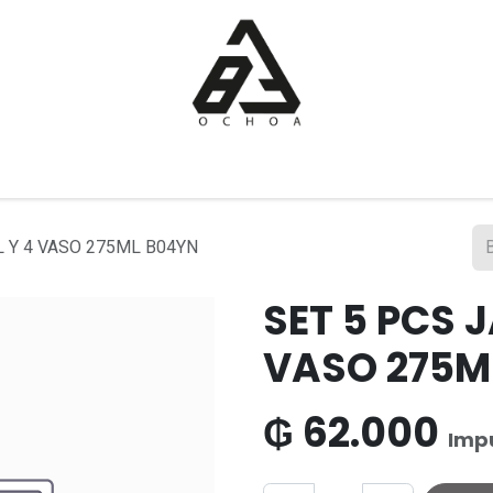
Inicio
Tienda
Sobre nosotros
Contáctanos
 L Y 4 VASO 275ML B04YN
SET 5 PCS J
VASO 275M
₲
62.000
Impu