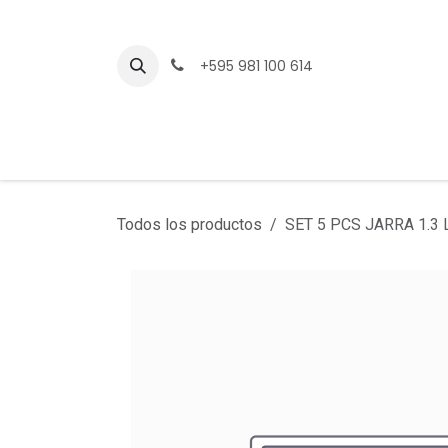
Ir al contenido
+595 981 100 614
Todos los productos
SET 5 PCS JARRA 1.3