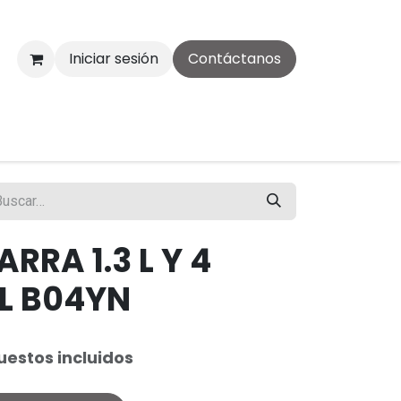
Iniciar sesión
Contáctanos
ARRA 1.3 L Y 4
L B04YN
estos incluidos