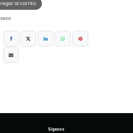
egar al carrito.
eseos
Síganos