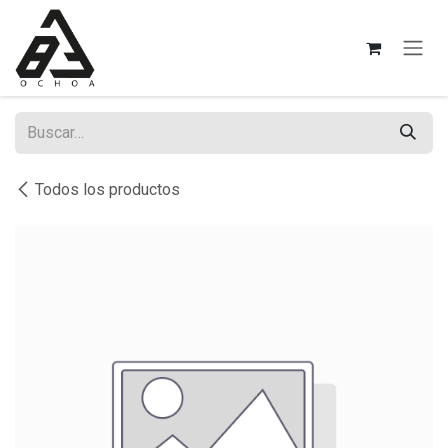
Ir al contenido
Todos los productos