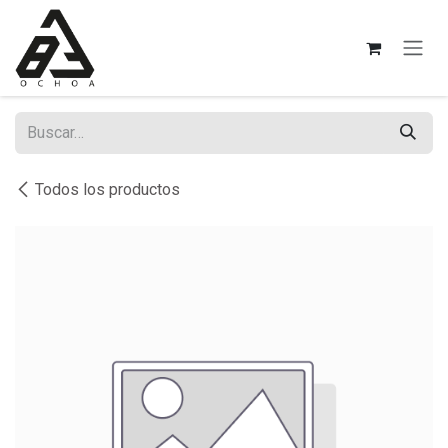
Ir al contenido
Todos los productos