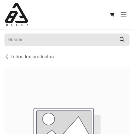
Ir al contenido
Todos los productos