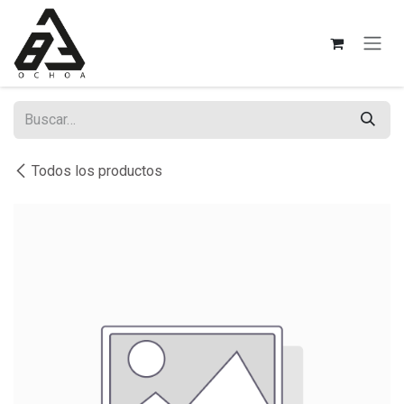
Ir al contenido
Todos los productos