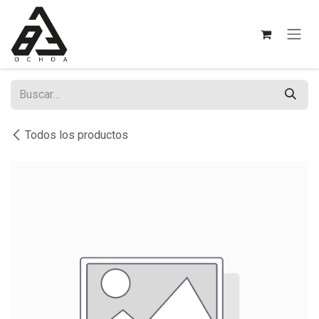
Ir al contenido
Todos los productos